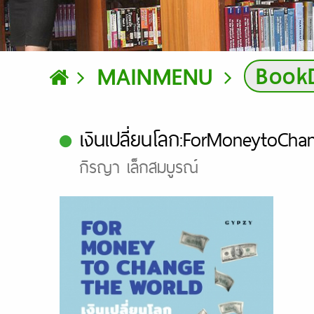
BookD
MAINMENU
เงินเปลี่ยนโลก:ForMoneytoCh
กิรญา เล็กสมบูรณ์