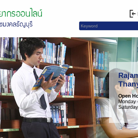
Rajam
Than
Open H
Monday -
Saturday