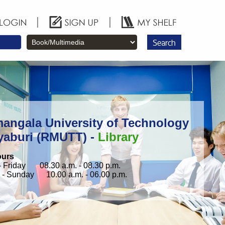
|
|
Search
angala University of Technology
yaburi (RMUTT) -
Library
ours
 Friday 08.30 a.m. - 08.30 p.m.
 - Sunday 10.00 a.m. - 06.00 p.m.