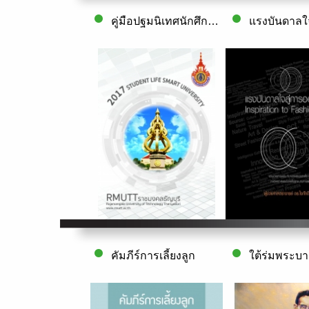
คู่มือปฐมนิเทศนักศึกษาใหม่
คัมภีร์การเลี้ยงลูก