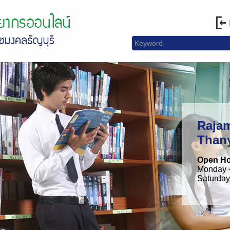
Rajam
Than
Open H
Monday -
Saturday