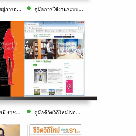
แรงบันดาลใจสู่การออกแบบแฟชั่น
คู่มือการใช้งานระบบ Ditital Library
ใต้ร่มพระบารมี ราชมงคลธัญบุรีสำนึกในพระม..
คู่มือชีวิตวิถีใหม่ New Normal