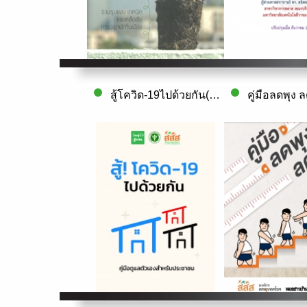
สู้โควิด-19ไปด้วยกัน(คู่มือดูแลตัวเองสำห..
คู่มือลดพุง