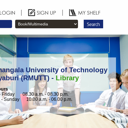
|
|
Search
angala University of Technology
yaburi (RMUTT) -
Library
ours
 Friday 08.30 a.m. - 08.30 p.m.
 - Sunday 10.00 a.m. - 06.00 p.m.